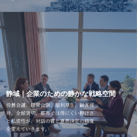
静域｜企業のための静かな戦略空間
役員会議、経営合宿、福利厚生、顧客接
待、全館貸切。都市では得にくい静けさ
と私密性が、対話の質と意思決定の精度
を変えていきます。