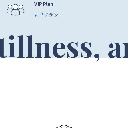
VIP Plan
VIPプラン
and find h